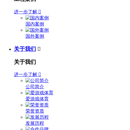
进一步了解

国内案例
国外案例
关于我们

关于我们
进一步了解

公司简介
爱游戏体育
荣誉资质
发展历程