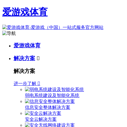
爱游戏体育
爱游戏体育
解决方案

解决方案
进一步了解

弱电系统建设及智能化系统
信息安全整体解决方案
安全云解决方案