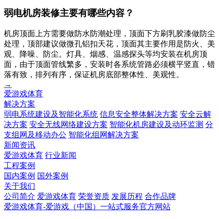
弱电机房装修主要有哪些内容？
机房顶面上方需要做防水防潮处理，顶面下方刷乳胶漆做防尘
处理，顶部建议做微孔铝扣天花，顶面其主要作用是防火、美
观、降噪、防尘。灯具、烟感、温感探头等均安装在机房顶
面，由于顶面管线繁多，安装时各系统管路必须横平竖直，错
落有致，排列有序，保证机房底部整体性、美观性。
→
爱游戏体育
解决方案
弱电系统建设及智能化系统
信息安全整体解决方案
安全云解
决方案
安全无线网络建设方案
智能化机房建设及动环监测
分
支组网及移动办公
智能化组网解决方案
新闻资讯
爱游戏体育
行业新闻
工程案例
国内案例
国外案例
关于我们
公司简介
爱游戏体育
荣誉资质
发展历程
合作品牌
爱游戏体育-爱游戏（中国）一站式服务官方网站