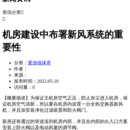
资讯分类


机房建设中布署新风系统的重
要性
分类：
爱游戏体育
作者：
来源：
发布时间：
2022-05-10
访问量：
0
【概要描述】
为保证主机房空气正压，防止灰尘进入机房，保
证机房空气清新，所以要在机房内设置一台全热交换器新风
机，并且加安装净化过滤装置和防火阀门。
新房还有通过的管道送到机房内部，并且在内部的出入口方案
安装上防火阀以及电动风量的调节阀。