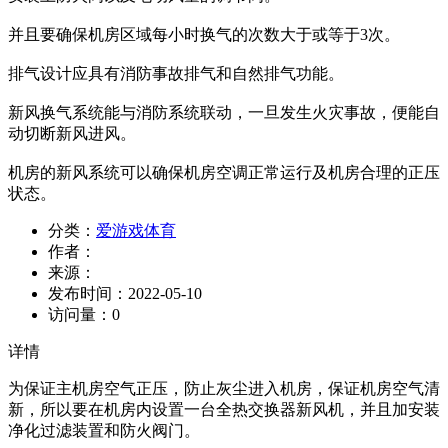
并且要确保机房区域每小时换气的次数大于或等于3次。
排气设计应具有消防事故排气和自然排气功能。
新风换气系统能与消防系统联动，一旦发生火灾事故，便能自
动切断新风进风。
机房的新风系统可以确保机房空调正常运行及机房合理的正压
状态。
分类：
爱游戏体育
作者：
来源：
发布时间：
2022-05-10
访问量：
0
详情
为保证主机房空气正压，防止灰尘进入机房，保证机房空气清
新，所以要在机房内设置一台全热交换器新风机，并且加安装
净化过滤装置和防火阀门。