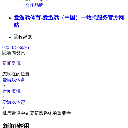
合作品牌
爱游戏体育-爱游戏（中国）一站式服务官方网
站
020-87566596
新闻资讯
您现在的位置：
爱游戏体育
>
新闻资讯
>
爱游戏体育
>
机房建设中布署新风系统的重要性
新闻资讯